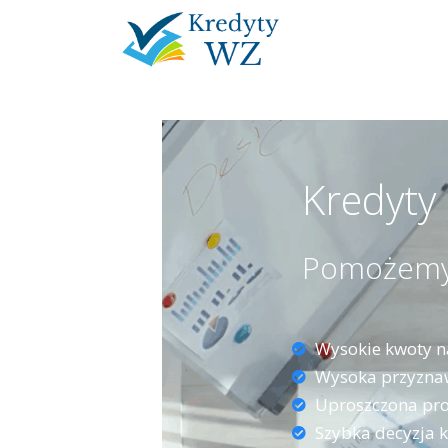
Kredyty
Pomożemy C
Wysokie kwoty n
Wysoka przyzna
Uproszczona pr
Szybka decyzja 