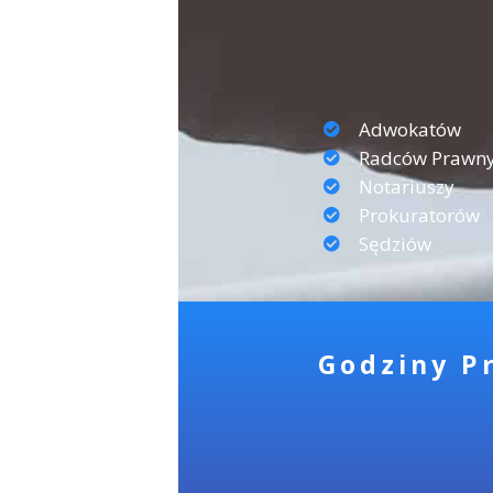
Adwokatów
Radców Prawn
Notariuszy
Prokuratorów
Sędziów
Godziny Pr