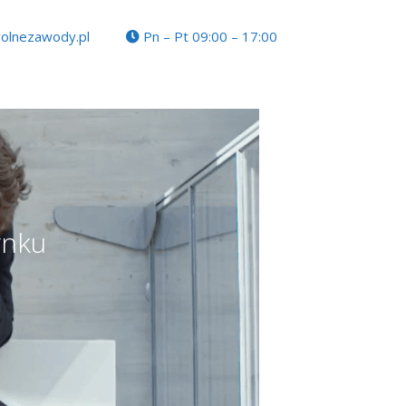
olnezawody.pl
Pn – Pt 09:00 – 17:00
nku​