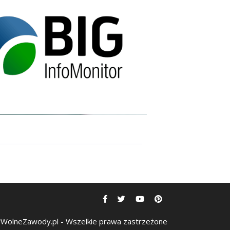
WolneZawody.pl - Wszelkie prawa zastrzeżone