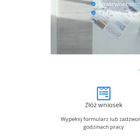
Atrakcyjne opro
Zadzwoń - Dobier
Złóż wniosek
Wypełnij formularz lub zadzwo
godzinach pracy