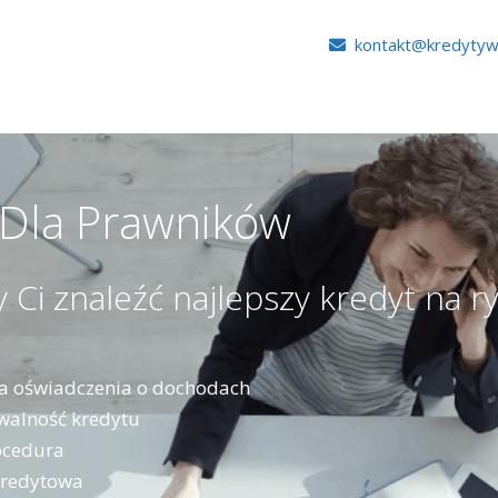
kontakt@kredytyw
 Dla Prawników
i znaleźć najlepszy kredyt na ry
a oświadczenia o dochodach
walność kredytu
ocedura
kredytowa