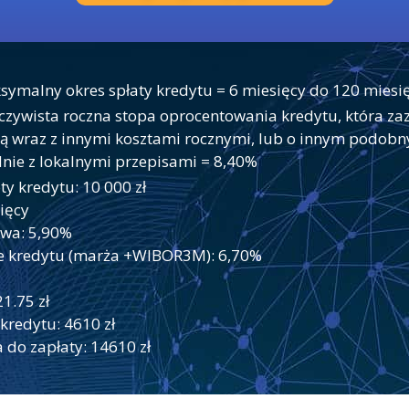
symalny okres spłaty kredytu = 6 miesięcy do 120 miesi
zywista roczna stopa oprocentowania kredytu, która za
ą wraz z innymi kosztami rocznymi, lub o innym podobn
nie z lokalnymi przepisami = 8,40%
ty kredytu: 10 000 zł
sięcy
owa: 5,90%
e kredytu (marża +WIBOR3M): 6,70%
21.75 zł
 kredytu: 4610 zł
 do zapłaty: 14610 zł