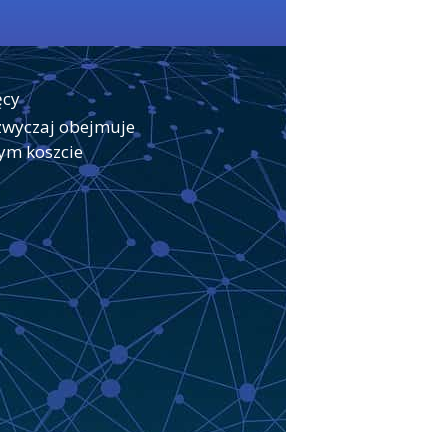
ęcy
zwyczaj obejmuje
ym koszcie