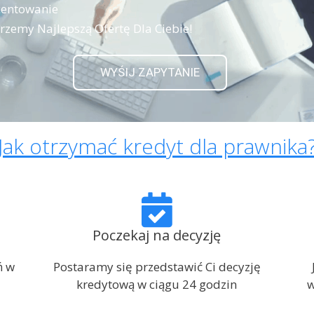
centowanie
zemy Najlepszą Ofertę Dla Ciebie!
WYŚIJ ZAPYTANIE
Jak otrzymać kredyt dla prawnika
Poczekaj na decyzję
ń w
Postaramy się przedstawić Ci decyzję
kredytową w ciągu 24 godzin
w