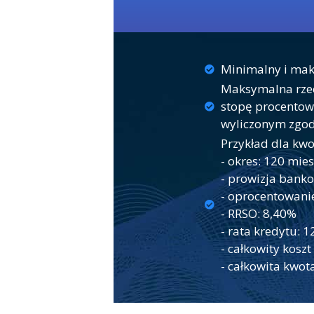
Minimalny i mak
Maksymalna rzec
stopę procentow
wyliczonym zgod
Przykład dla kwo
- okres: 120 mie
- prowizja bank
- oprocentowani
- RRSO: 8,40%
- rata kredytu: 1
- całkowity koszt
- całkowita kwota