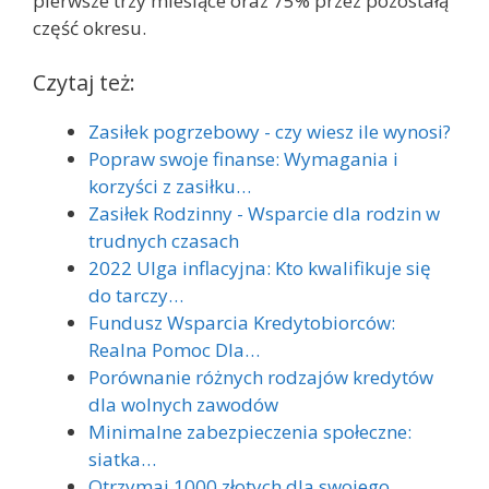
pierwsze trzy miesiące oraz 75% przez pozostałą
część okresu.
Czytaj też:
Zasiłek pogrzebowy - czy wiesz ile wynosi?
Popraw swoje finanse: Wymagania i
korzyści z zasiłku…
Zasiłek Rodzinny - Wsparcie dla rodzin w
trudnych czasach
2022 Ulga inflacyjna: Kto kwalifikuje się
do tarczy…
Fundusz Wsparcia Kredytobiorców:
Realna Pomoc Dla…
Porównanie różnych rodzajów kredytów
dla wolnych zawodów
Minimalne zabezpieczenia społeczne:
siatka…
Otrzymaj 1000 złotych dla swojego