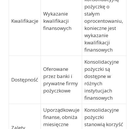
pożyczkę o
Wykazanie
stałym
Kwalifikacje
kwalifikacji
oprocentowaniu,
finansowych
konieczne jest
wykazanie
kwalifikacji
finansowych
Konsolidacyjne
Oferowane
pożyczki są
przez banki i
dostępne w
Dostępność
prywatne firmy
różnych
pożyczkowe
instytucjach
finansowych
Uporządkowuje
Konsolidacyjne
finanse, obniża
pożyczki
miesięczne
stanowią korzyść
Zalety