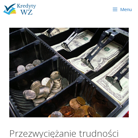
Skip
Menu
to
content
Przezwyciężanie trudności