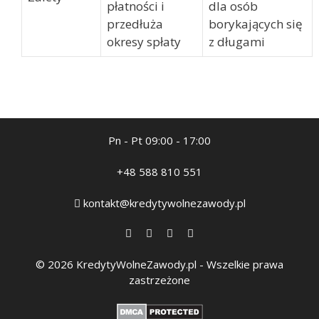
płatności i
dla osób
przedłuża
borykających się
okresy spłaty
z długami
Pn - Pt 09:00 - 17:00
+48 588 810 551
kontakt@kredytywolnezawody.pl
© 2026 KredytyWolneZawody.pl - Wszelkie prawa
zastrzeżone