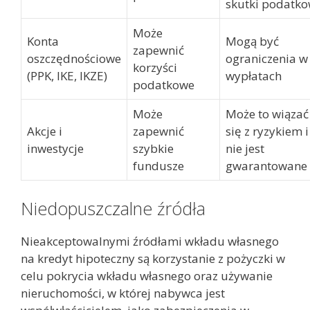
skutki podatk
Może
Konta
Mogą być
zapewnić
oszczędnościowe
ograniczenia w
korzyści
(PPK, IKE, IKZE)
wypłatach
podatkowe
Może
Może to wiązać
Akcje i
zapewnić
się z ryzykiem i
inwestycje
szybkie
nie jest
fundusze
gwarantowane
Niedopuszczalne źródła
Nieakceptowalnymi źródłami wkładu własnego
na kredyt hipoteczny są korzystanie z pożyczki w
celu pokrycia wkładu własnego oraz używanie
nieruchomości, w której nabywca jest