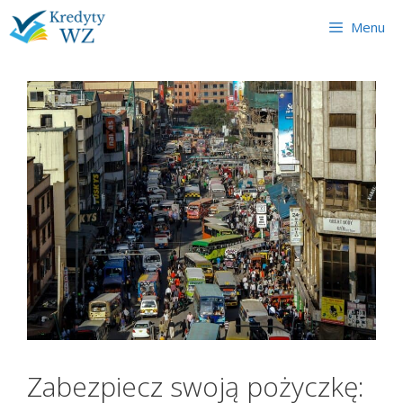
Skip
Menu
to
content
Zabezpiecz swoją pożyczkę: