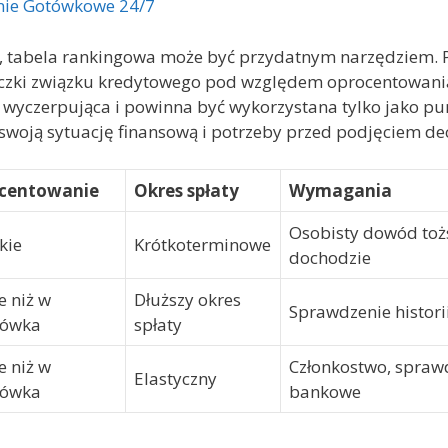
nie Gotówkowe 24/7
, tabela rankingowa może być przydatnym narzędziem. P
życzki związku kredytowego pod względem oprocentowani
est wyczerpująca i powinna być wykorzystana tylko jako p
woją sytuację finansową i potrzeby przed podjęciem decy
centowanie
Okres spłaty
Wymagania
Osobisty dowód toż
kie
Krótkoterminowe
dochodzie
e niż w
Dłuższy okres
Sprawdzenie histori
lówka
spłaty
e niż w
Członkostwo, sprawd
Elastyczny
lówka
bankowe