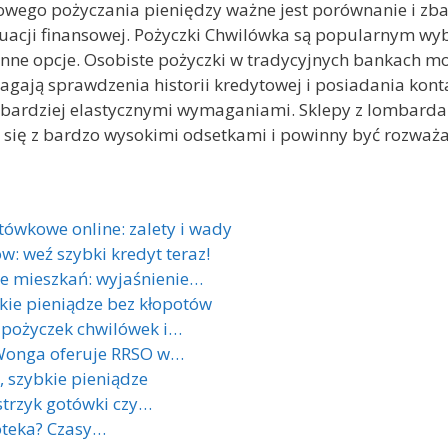
owego pożyczania pieniędzy ważne jest porównanie i zba
ytuacji finansowej. Pożyczki Chwilówka są popularnym 
ją inne opcje. Osobiste pożyczki w tradycyjnych bankach 
ymagają sprawdzenia historii kredytowej i posiadania ko
 bardziej elastycznymi wymaganiami. Sklepy z lombard
ą się z bardzo wysokimi odsetkami i powinny być rozważa
tówkowe online: zalety i wady
w: weź szybki kredyt teraz!
e mieszkań: wyjaśnienie…
ie pieniądze bez kłopotów
 pożyczek chwilówek i…
 Wonga oferuje RRSO w…
, szybkie pieniądze
strzyk gotówki czy…
poteka? Czasy…