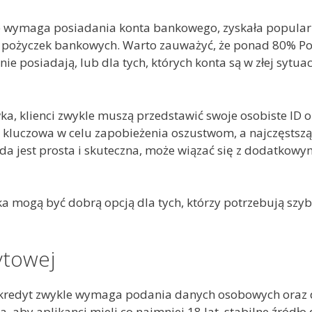
nie wymaga posiadania konta bankowego, zyskała popular
h pożyczek bankowych. Warto zauważyć, że ponad 80% Po
nie posiadają, lub dla tych, których konta są w złej sytu
a, klienci zwykle muszą przedstawić swoje osobiste ID 
t kluczowa w celu zapobieżenia oszustwom, a najczęstszą
da jest prosta i skuteczna, może wiązać się z dodatkowym
a mogą być dobrą opcją dla tych, którzy potrzebują szybk
ytowej
y kredyt zwykle wymaga podania danych osobowych oraz
by aplikanci mieli co najmniej 18 lat, stabilne źródło