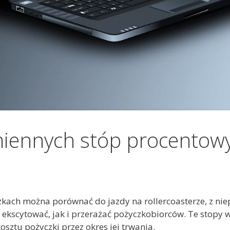
miennych stóp procentow
kach można porównać do jazdy na rollercoasterze, z ni
ekscytować, jak i przerażać pożyczkobiorców. Te stopy w
sztu pożyczki przez okres jej trwania.