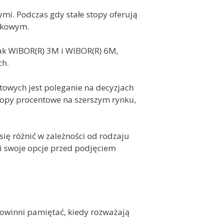
i. Podczas gdy stałe stopy oferują
ynkowym.
ak WIBOR(R) 3M i WIBOR(R) 6M,
ch.
owych jest poleganie na decyzjach
topy procentowe na szerszym rynku,
ię różnić w zależności od rodzaju
li swoje opcje przed podjęciem
powinni pamiętać, kiedy rozważają