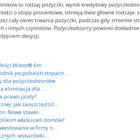
ynników to rodzaj pożyczki, wynik kredytowy pożyczkobior
hodzi o stopy procentowe, istnieją dwie główne rodzaje: st
zez cały okres trwania pożyczki, podczas gdy zmienne s
 i innych czynników. Pożyczkobiorcy powinni dokładnie
djęciem decyzji.
złości Wibor® 6m
odnik po polskich stopach…
y dla pożyczkobiorców
a eliminacja dla…
a prawo jazdy?
znej: jak zaoszczędzić…
ron: Nowe stawki…
lskich właścicieli domów?
nwestowanie w firmy o…
cznych: wskazówki…