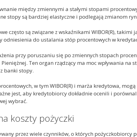
ównanie między zmiennymi a stałymi stopami procentowym
nne stopy są bardziej elastyczne i podlegają zmianom r
we często są związane z wskaźnikami WIBOR(R), takimi j
y odniesienia do ustalania stóp procentowych w kredyta
enia przy poruszaniu się po zmiennych stopach procent
 Pieniężnej. Ten organ rządzący ma moc wpływania na s
z banki stopy.
procentowych, w tym WIBOR(R) i marża kredytowa, mogą s
żne jest, aby kredytobiorcy dokładnie ocenili i porówna
owej wybrać.
na koszty pożyczki
ływany przez wiele czynników, o których pożyczkobiorcy 