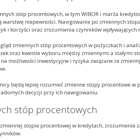
ennych stóp procentowych, w tym WIBOR i marża kredyto
ejną warstwę niepewności. Navigowanie po zmiennych sto
 i korzyści oraz zrozumienia czynników wpływających n
gląd zmiennych stóp procentowych w pożyczkach i anal
czek oraz kwestie wyboru między zmiennymi a stałymi s
na możliwości inwestycyjne i ryzyka związane ze zmien
ów.
lnicy będą lepiej rozumieć zmienne stopy procentowe w p
adomych decyzji przy ich nawigowaniu.
ych stóp procentowych
miennej stopie procentowej w kredytach, zrozumienie za
zynników.