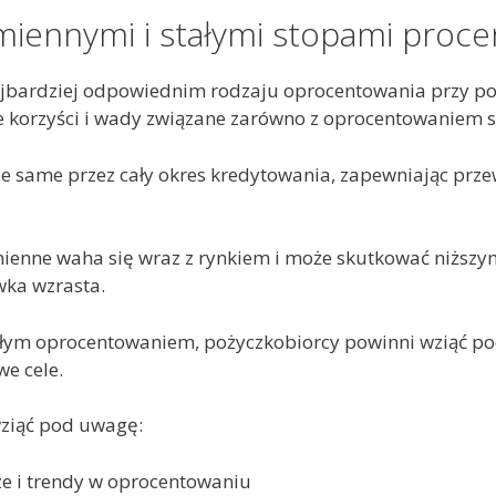
miennymi i stałymi stopami proc
jbardziej odpowiednim rodzaju oprocentowania przy po
 korzyści i wady związane zarówno z oprocentowaniem st
ie same przez cały okres kredytowania, zapewniając prze
ienne waha się wraz z rynkiem i może skutkować niższym
wka wzrasta.
ym oprocentowaniem, pożyczkobiorcy powinni wziąć pod
we cele.
 wziąć pod uwagę:
e i trendy w oprocentowaniu