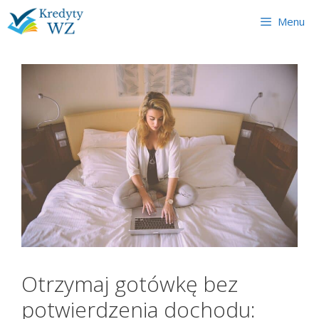
Skip
Menu
to
content
Otrzymaj gotówkę bez
potwierdzenia dochodu: