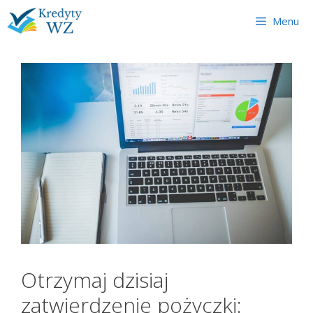
Skip
Menu
to
content
Otrzymaj dzisiaj
zatwierdzenie pożyczki: