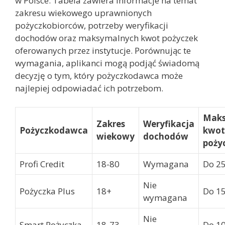
w Polsce. Tabela zawiera informacje na temat
zakresu wiekowego uprawnionych
pożyczkobiorców, potrzeby weryfikacji
dochodów oraz maksymalnych kwot pożyczek
oferowanych przez instytucje. Porównując te
wymagania, aplikanci mogą podjąć świadomą
decyzję o tym, który pożyczkodawca może
najlepiej odpowiadać ich potrzebom.
Mak
Zakres
Weryfikacja
Pożyczkodawca
kwot
wiekowy
dochodów
poży
Profi Credit
18-80
Wymagana
Do 25
Nie
Pożyczka Plus
18+
Do 15
wymagana
Nie
Smart Pożyczka
18-73
Do 10