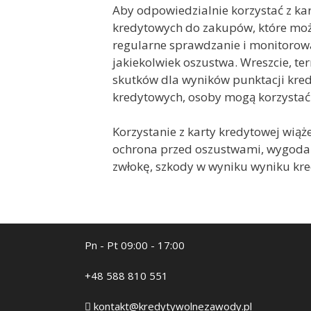
Aby odpowiedzialnie korzystać z kart
kredytowych do zakupów, które możn
regularne sprawdzanie i monitorowa
jakiekolwiek oszustwa. Wreszcie, te
skutków dla wyników punktacji kred
kredytowych, osoby mogą korzystać 
Korzystanie z karty kredytowej wiąż
ochrona przed oszustwami, wygoda 
zwłokę, szkody w wyniku wyniku k
Pn - Pt 09:00 - 17:00
+48 588 810 551
kontakt@kredytywolnezawody.pl