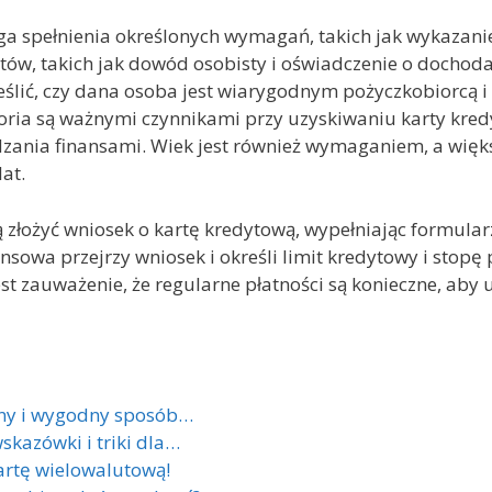
 spełnienia określonych wymagań, takich jak wykazanie
w, takich jak dowód osobisty i oświadczenie o dochodach
eślić, czy dana osoba jest wiarygodnym pożyczkobiorcą i
toria są ważnymi czynnikami przy uzyskiwaniu karty kre
dzania finansami. Wiek jest również wymaganiem, a wi
at.
łożyć wniosek o kartę kredytową, wypełniając formularz
nsowa przejrzy wniosek i określi limit kredytowy i stop
 zauważenie, że regularne płatności są konieczne, aby u
zny i wygodny sposób…
skazówki i triki dla…
artę wielowalutową!