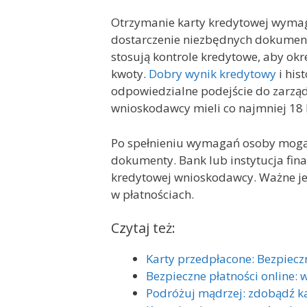
Otrzymanie karty kredytowej wymaga
dostarczenie niezbędnych dokumentó
stosują kontrole kredytowe, aby okr
kwoty.
Dobry wynik kredytowy
i his
odpowiedzialne podejście do zarzą
wnioskodawcy mieli co najmniej 18 l
Po spełnieniu wymagań osoby mogą z
dokumenty. Bank lub instytucja fina
kredytowej wnioskodawcy. Ważne jest
w płatnościach.
Czytaj też:
Karty przedpłacone: Bezpiec
Bezpieczne płatności online: w
Podróżuj mądrzej: zdobądź k