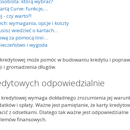
osobista: którą wybrać?
artą Curve: funkcje,…
 - czy warto?!
ch: wymagania, opcje i koszty
usisz wiedzieć o kartach…
ową za pomocą linii…
pieczeństwo i wygoda
 kredytowej może pomóc w budowaniu kredytu i poprawie
ji i gromadzenia długów.
redytowych odpowiedzialnie
 kredytowej wymaga dokładnego zrozumienia jej warunk
tków i spłaty. Ważne jest pamiętanie, że karty kredyt
łacić z odsetkami. Dlatego tak ważne jest odpowiedzialne
blemów finansowych.