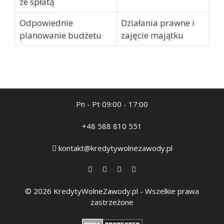
ze spłatą
Odpowiednie
Działania prawne i
planowanie budżetu
zajęcie majątku
Pn - Pt 09:00 - 17:00
+48 588 810 551
kontakt@kredytywolnezawody.pl
© 2026 KredytyWolneZawody.pl - Wszelkie prawa
zastrzeżone