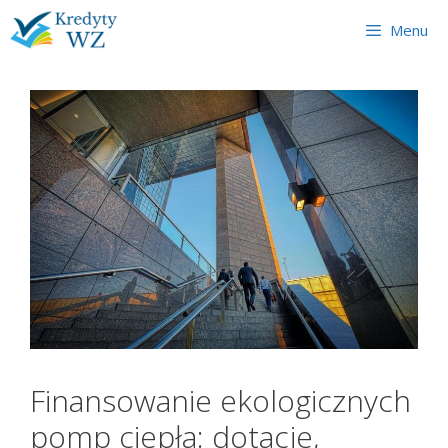
Skip
Menu
to
content
Finansowanie ekologicznych
pomp ciepła: dotacje,